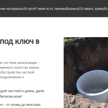
чие материалы
Услуги
У меня есть техника
Бизнесу
Оставить заявку
Б
 под ключ в
я система канализации –
менного качества жизни.
обустройства частной
 подключение к
ля частного дома, дачи
 Зюзельском!
ч – от колец до монтажа.