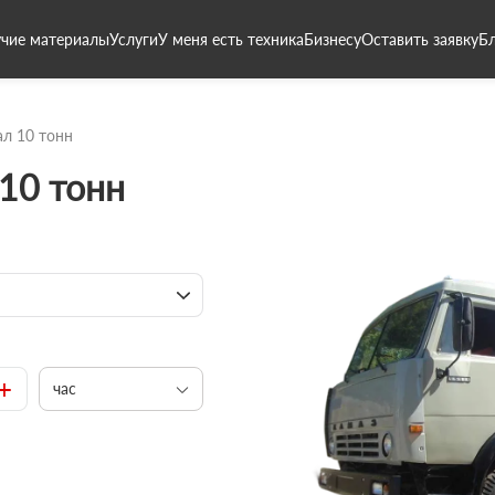
чие материалы
Услуги
У меня есть техника
Бизнесу
Оставить заявку
Б
л 10 тонн
10 тонн
+
час