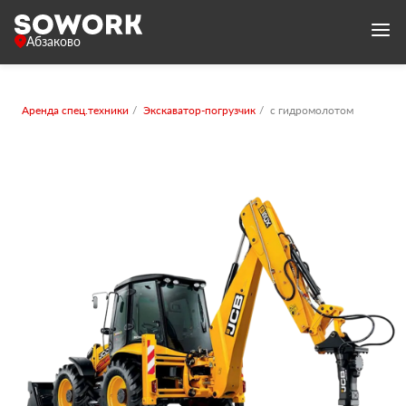
Абзаково
Аренда спец.техники
Экскаватор-погрузчик
с гидромолотом