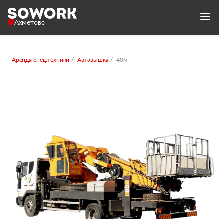
Ахметово
Аренда спец.техники
Автовышка
40м