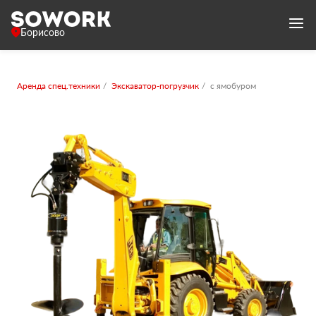
Борисово
Аренда спец.техники
Экскаватор-погрузчик
с ямобуром