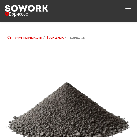
Борисово
Сыпучие материалы
Граншлак
Граншлак