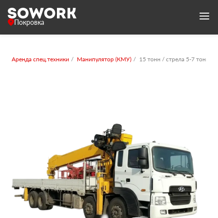
Покровка
Аренда спец.техники
Манипулятор (КМУ)
15 тонн / стрела 5-7 тонн