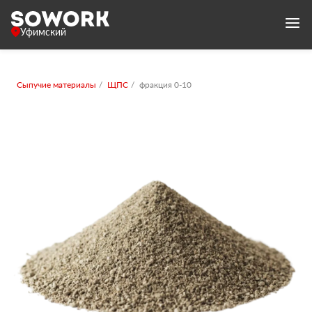
Уфимский
Сыпучие материалы
ЩПС
фракция 0-10