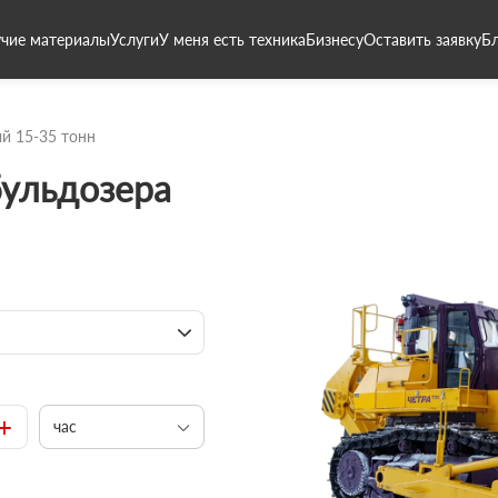
чие материалы
Услуги
У меня есть техника
Бизнесу
Оставить заявку
Б
й 15-35 тонн
бульдозера
+
час