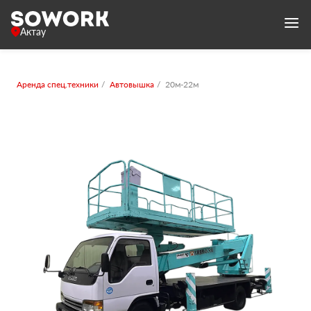
Актау
Аренда спец.техники
Автовышка
20м-22м