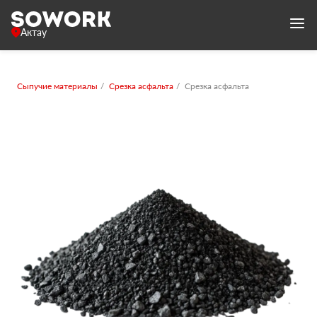
Актау
Сыпучие материалы
Срезка асфальта
Срезка асфальта