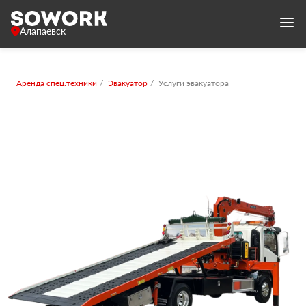
Алапаевск
Аренда спец.техники
Эвакуатор
Услуги эвакуатора