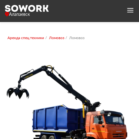
Алапаевск
Аренда спец.техники
Ломовоз
Ломовоз