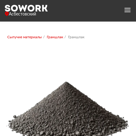
Асбестовский
Сыпучие материалы
Граншлак
Граншлак