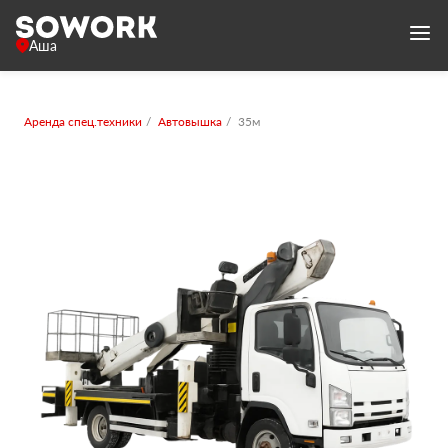
Аша
Аренда спец.техники
Автовышка
35м