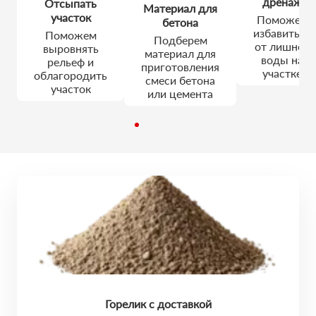
дренаж
Отсыпать
Материал для
участок
Поможем
бетона
избавиться
Поможем
Подберем
от лишней
выровнять
материал для
воды на
рельеф и
приготовления
участке
облагородить
смеси бетона
участок
или цемента
Горелик с доставкой