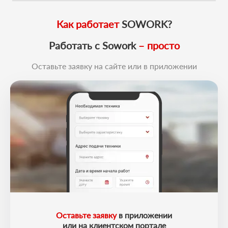
Мы обещаем, что к вам приедет профессионал. У него есть
поставленные задачи точно в срок.
большой опыт выполненных работ. Каждая техника
обслужена и исправна. Он умеет все сделать на отлично. И
Как работает
SOWORK?
вы останетесь в хорошем настроении!
Работать с Sowork
– просто
Оставьте заявку на сайте или в приложении
Оставьте заявку
в приложении
или на клиентском портале