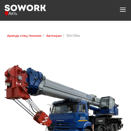
Аять
Аренда спец.техники
Автокран
50т/50м