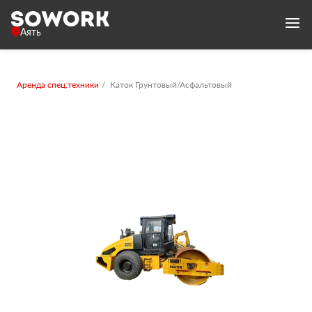
Аять
Аренда спец.техники
Каток Грунтовый/Асфальтовый