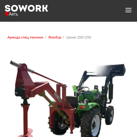
Аять
Аренда спец.техники
Ямобур
Шнек 200-250