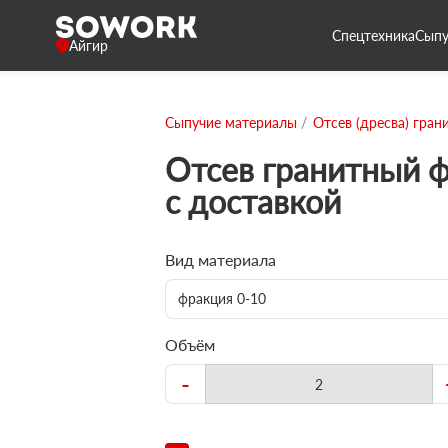
Спецтехника
Сыпу
Айгир
Сыпучие материалы
Отсев (дресва) гран
Отсев гранитный 
с доставкой
Вид материала
фракция 0-10
Объём
-