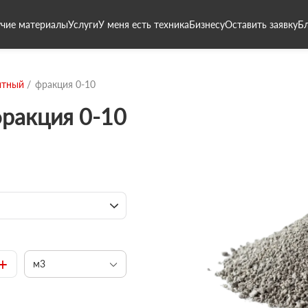
чие материалы
Услуги
У меня есть техника
Бизнесу
Оставить заявку
Б
итный
фракция 0-10
фракция 0-10
+
м3