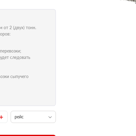
от 2 (двух) тонн.
оров:
 перевозки;
удет следовать
возки сыпучего
+
рейс