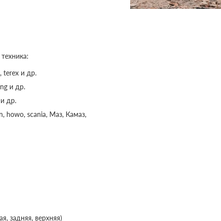
 техника:
, terex и др.
ng и др.
и др.
 howo, scania, Маз, Камаз,
я, задняя, верхняя)