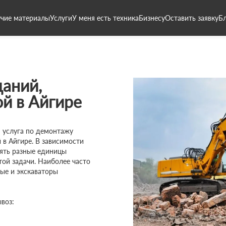
чие материалы
Услуги
У меня есть техника
Бизнесу
Оставить заявку
Б
даний,
й в Айгире
 услуга по демонтажу
 в Айгире. В зависимости
нять разные единицы
той задачи. Наиболее часто
ые и экскаваторы
воз: