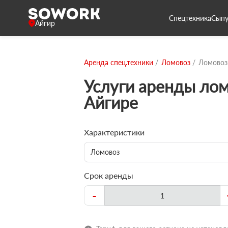
Спецтехника
Сыпу
Айгир
Аренда спец.техники
Ломовоз
Ломовоз
Услуги аренды лом
Айгире
Характеристики
Ломовоз
Срок аренды
-