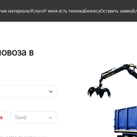
чие материалы
Услуги
У меня есть техника
Бизнесу
Оставить заявку
Б
овоза в
+
Тариф