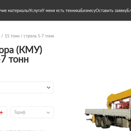
чие материалы
Услуги
У меня есть техника
Бизнесу
Оставить заявку
Б
15 тонн / стрела 5-7 тонн
ора (КМУ)
-7 тонн
+
Тариф