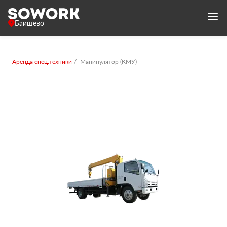
Баишево
Аренда спец.техники
Манипулятор (КМУ)