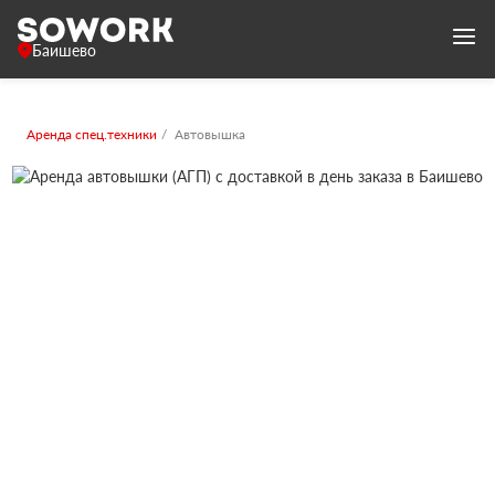
Баишево
Аренда спец.техники
Автовышка