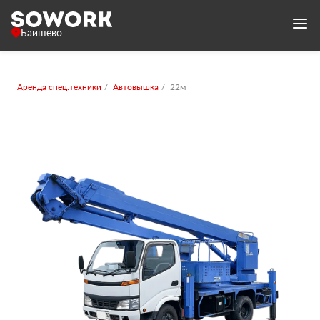
Баишево
Аренда спец.техники
Автовышка
22м