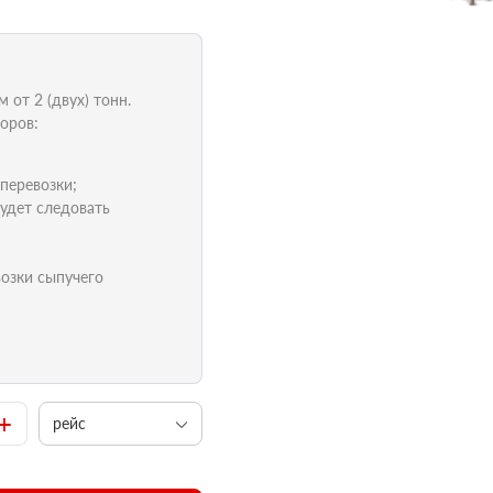
от 2 (двух) тонн.
оров:
 перевозки;
удет следовать
возки сыпучего
+
рейс