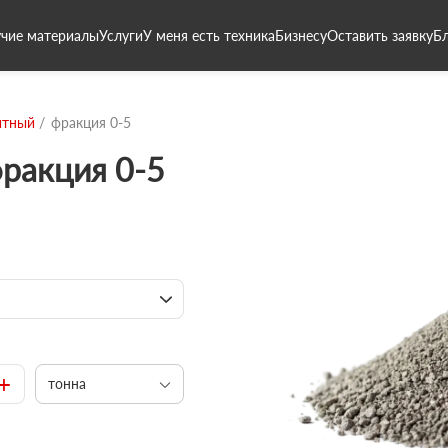
чие материалы
Услуги
У меня есть техника
Бизнесу
Оставить заявку
Б
итный
фракция 0-5
ракция 0-5
+
тонна