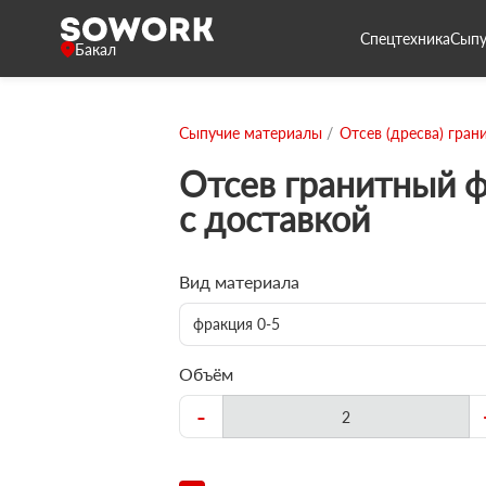
Спецтехника
Сыпу
Бакал
Сыпучие материалы
Отсев (дресва) гран
Отсев гранитный ф
с доставкой
Вид материала
фракция 0-5
Объём
-