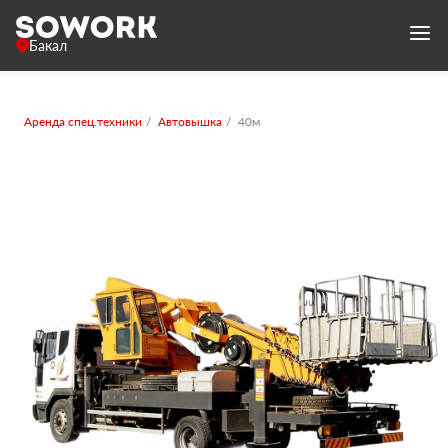
Бакал
Аренда спец.техники
Автовышка
40м