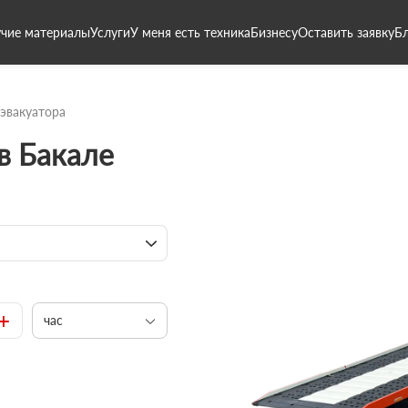
чие материалы
Услуги
У меня есть техника
Бизнесу
Оставить заявку
Б
 эвакуатора
в Бакале
+
час