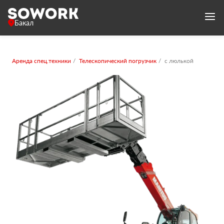
Бакал
Аренда спец.техники
Телескопический погрузчик
с люлькой