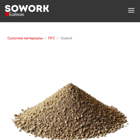
Баймак
Сыпучие материалы
ПГС
Гравий