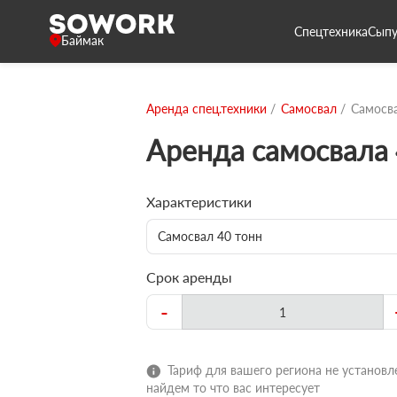
Спецтехника
Сыпу
Баймак
Аренда спец.техники
Самосвал
Самосва
Аренда самосвала 
Характеристики
Самосвал 40 тонн
Срок аренды
-
Тариф для вашего региона не установле
найдем то что вас интересует