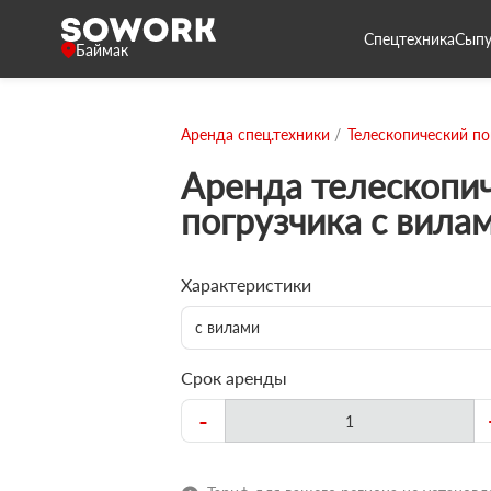
Спецтехника
Сыпу
Баймак
Аренда спец.техники
Телескопический по
Аренда телескопи
погрузчика с вила
Характеристики
с вилами
Срок аренды
-