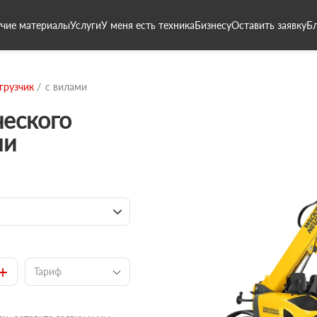
чие материалы
Услуги
У меня есть техника
Бизнесу
Оставить заявку
Б
грузчик
с вилами
ческого
ми
+
Тариф