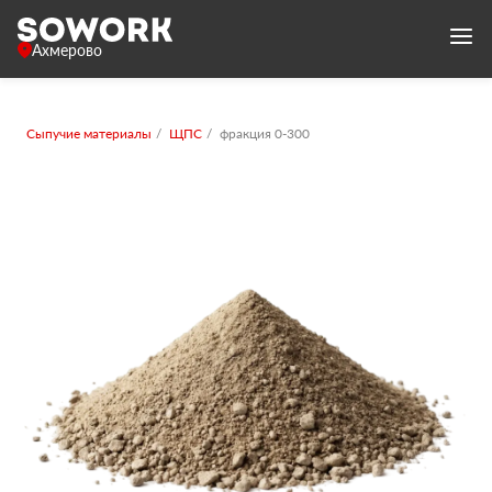
Ахмерово
Сыпучие материалы
ЩПС
фракция 0-300