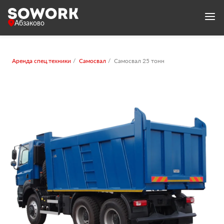
Абзаково
Аренда спец.техники
Самосвал
Самосвал 25 тонн