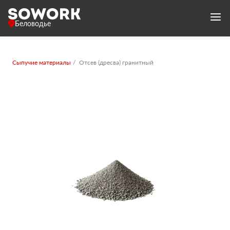
Беловодье
Сыпучие материалы
Отсев (дресва) гранитный