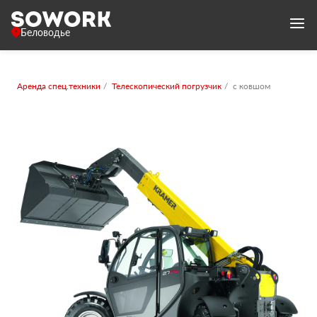
Беловодье
Аренда спец.техники
Телескопический погрузчик
с ковшом