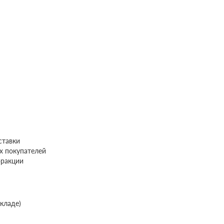
ставки
х покупателей
фракции
складе)