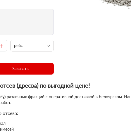
+
рейс
Заказать
тсев (дресва) по выгодной цене!
ву)
различных фракций с оперативной доставкой в Белоярском. На
работ.
 отсева:
иал
римесей