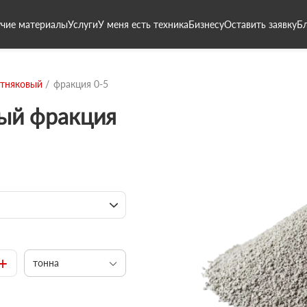
чие материалы
Услуги
У меня есть техника
Бизнесу
Оставить заявку
Б
стняковый
фракция 0-5
вый фракция
+
тонна