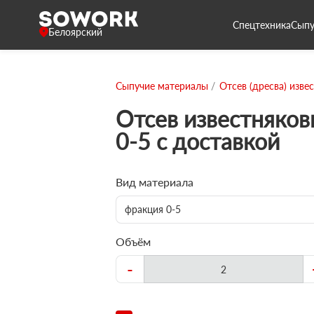
Спецтехника
Сыпу
Белоярский
Сыпучие материалы
Отсев (дресва) изве
Отсев известняко
0-5 с доставкой
Вид материала
фракция 0-5
Объём
-