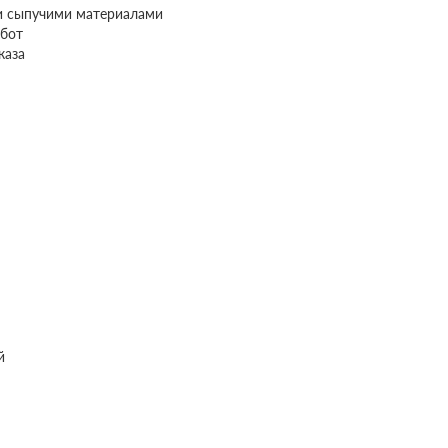
и сыпучими материалами
бот
каза
й