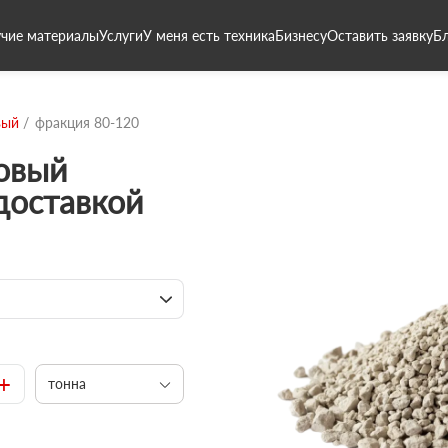
чие материалы
Услуги
У меня есть техника
Бизнесу
Оставить заявку
Б
вый
фракция 80-120
овый
доставкой
+
тонна