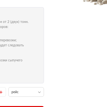
от 2 (двух) тонн.
оров:
 перевозки;
удет следовать
возки сыпучего
+
рейс