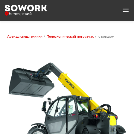
Белоярский
Аренда спец.техники
Телескопический погрузчик
с ковшом