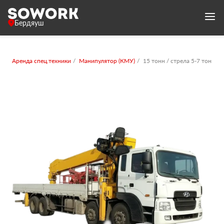
Бердяуш
Аренда спец.техники
Манипулятор (КМУ)
15 тонн / стрела 5-7 тонн