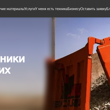
чие материалы
Услуги
У меня есть техника
Бизнесу
Оставить заявку
Б
хники
их