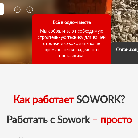
Всё в одном месте
Мы собрали всю необходимую
строительную технику для вашей
стройки и сэкономили ваше
время в поиске надежного
Организац
поставщика.
Мы д
выполнени
ответств
что погруз
как для
выполнил
Как работает
SOWORK?
зада
Работать с Sowork
– просто