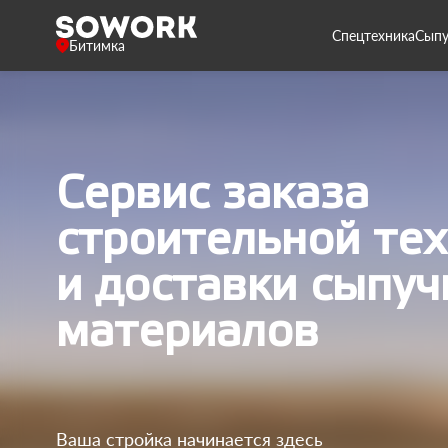
Спецтехника
Сыпу
Битимка
Сервис заказа
строительной те
и доставки сыпуч
материалов
Ваша стройка начинается здесь