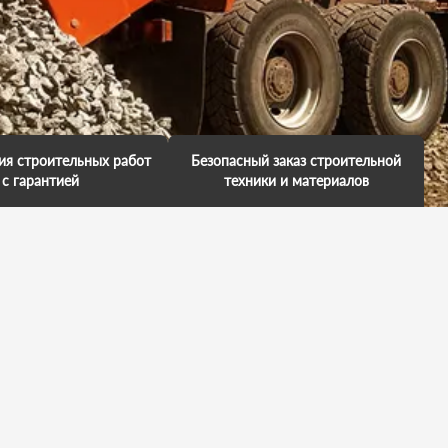
ия строительных работ
Безопасный заказ строительной
с гарантией
техники и материалов
аем гарантию на
Мы обещаем, что к вам приедет
е работ и несем за это
профессионал. У него есть
енность. Мы обещаем,
большой опыт выполненных
имся в ваш объект, так
работ. Каждая техника обслужена
 нас важно, чтобы вы
и исправна. Он умеет все сделать
и свои поставленные
на отлично. И вы останетесь в
чи точно в срок.
хорошем настроении!