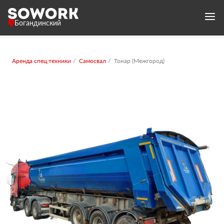
Богандинский
Аренда спец.техники
Самосвал
Тонар (Межгород)