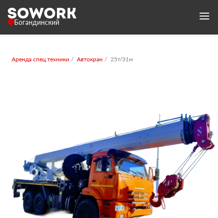
Богандинский
Аренда спец.техники
Автокран
25т/31м