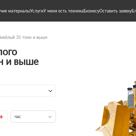
чие материалы
Услуги
У меня есть техника
Бизнесу
Оставить заявку
Б
яжёлый 35 тонн и выше
лого
н и выше
+
час