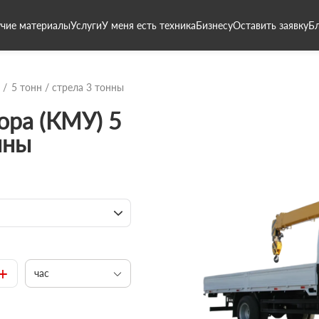
чие материалы
Услуги
У меня есть техника
Бизнесу
Оставить заявку
Б
5 тонн / стрела 3 тонны
ора (КМУ) 5
нны
+
час