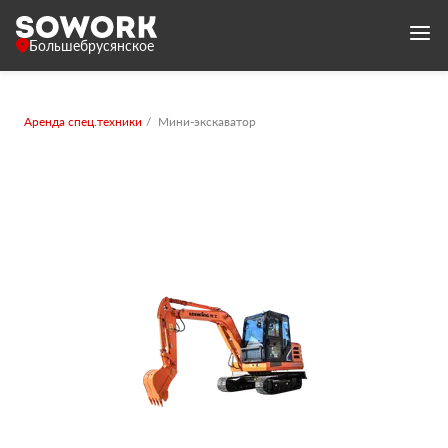
Большебрусянское
Аренда спец.техники
Мини-экскаватор