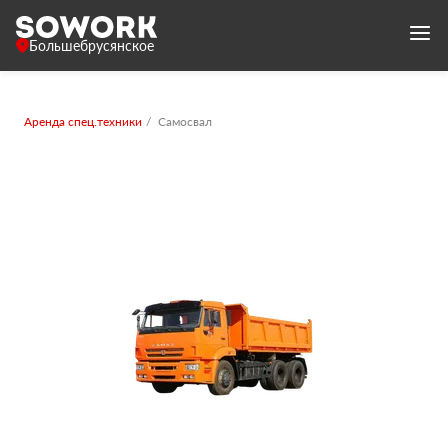
Большебрусянское
Аренда спец.техники
Самосвал