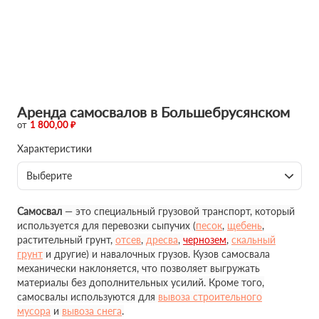
Аренда самосвалов в Большебрусянском
от
1 800,00 ₽
Характеристики
Выберите
Самосвал
— это специальный грузовой транспорт, который
используется для перевозки сыпучих (
песок
,
щебень
,
растительный грунт,
отсев
,
дресва
,
чернозем
,
скальный
грунт
и другие) и навалочных грузов. Кузов самосвала
механически наклоняется, что позволяет выгружать
материалы без дополнительных усилий. Кроме того,
самосвалы используются для
вывоза строительного
мусора
и
вывоза снега
.