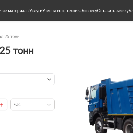
чие материалы
Услуги
У меня есть техника
Бизнесу
Оставить заявку
Б
л 25 тонн
25 тонн
+
час