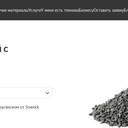
чие материалы
Услуги
У меня есть техника
Бизнесу
Оставить заявку
Б
 с
русянском от Sowork.